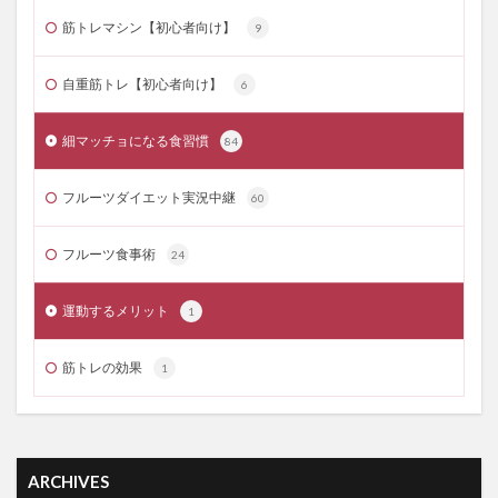
筋トレマシン【初心者向け】
9
自重筋トレ【初心者向け】
6
細マッチョになる食習慣
84
フルーツダイエット実況中継
60
フルーツ食事術
24
運動するメリット
1
筋トレの効果
1
ARCHIVES