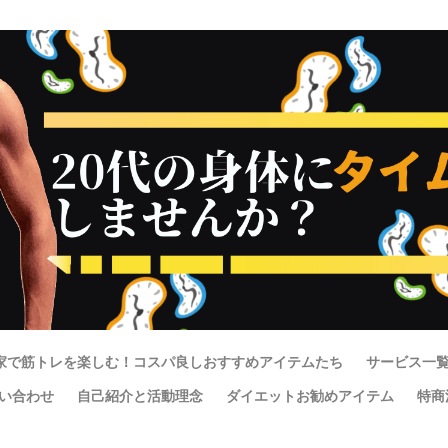
家で筋トレを楽しむ！コスパ良しおすすめアイテムたち
サービス一
い合わせ
自己紹介と活動理念
ダイエットお勧めアイテム
特商