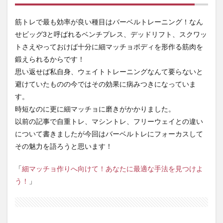
2
バー
筋トレで最も効率が良い種目はバーベルトレーニング！なん
ベル
せビッグ3と呼ばれるベンチプレス、デッドリフト、スクワッ
トレ
ーニ
トさえやっておけば十分に細マッチョボディを形作る筋肉を
ング
鍛えられるからです！
が効
思い返せば私自身、ウェイトトレーニングなんて要らないと
果的
な理
避けていたものの今ではその効果に病みつきになっていま
由
す。
2.1
時短なのに更に細マッチョに磨きがかかりました。
1種目
以前の記事で自重トレ、マシントレ、フリーウェイとの違い
で複
について書きましたが今回はバーベルトレにフォーカスして
数の
筋肉
その魅力を語ろうと思います！
を鍛
える
「
細マッチョ作りへ向けて！あなたに最適な手法を見つけよ
こと
がで
う！
」
きる
2.2
腹圧
を効