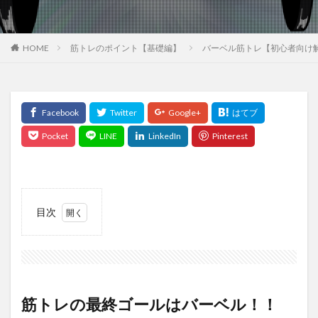
HOME
筋トレのポイント【基礎編】
バーベル筋トレ【初心者向け
目次
1
筋トレ
の最終
ゴール
はバー
ベ
筋トレの最終ゴールはバーベル！！
ル！！