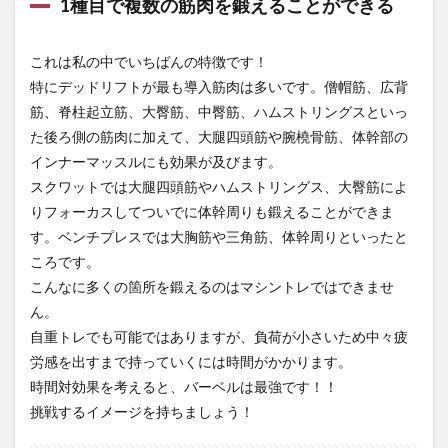
1種目で複数の筋肉を鍛えることができる
これは私の中でいちばんの特徴です！
特にデッドリフトが最も導入筋肉は多いです。僧帽筋、広背
筋、脊柱起立筋、大臀筋、中臀筋、ハムストリングスといっ
た後ろ側の筋肉に加えて、大腿四頭筋や腕橈骨筋、体幹部の
インナーマッスルにも効果が及びます。
スクワットでは大腿四頭筋やハムストリングス、大臀筋によ
りフォーカスしてついでに体幹周りも鍛えることができま
す。ベンチプレスでは大胸筋や三角筋、体幹周りといったと
ころです。
こんなに多くの箇所を鍛えるのはマシントレではできませ
ん。
自重トレでも可能ではありますが、負荷が小さいため中々疲
労感を出すまで持っていくには時間がかかります。
時間対効果を考えると、バーベルは最強です！！
挑戦するイメージを持ちましょう！