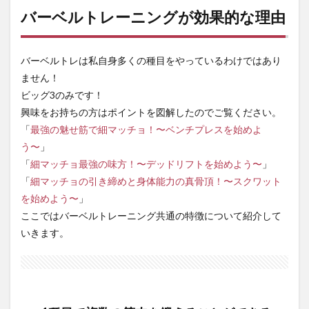
果的
バーベルトレーニングが効果的な理由
に使
えて
お腹
バーベルトレは私自身多くの種目をやっているわけではあり
周り
が引
ません！
き締
ビッグ3のみです！
まる
興味をお持ちの方はポイントを図解したのでご覧ください。
2.3
「
最強の魅せ筋で細マッチョ！〜ベンチプレスを始めよ
ただ
う〜
」
し怪
我に
「
細マッチョ最強の味方！〜デッドリフトを始めよう〜
」
は注
「
細マッチョの引き締めと身体能力の真骨頂！〜スクワット
意
を始めよう〜
」
3
ここではバーベルトレーニング共通の特徴について紹介して
ビッ
いきます。
グ3
から
始め
よう