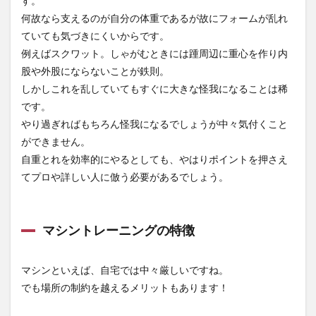
す。
ームを
何故なら支えるのが自分の体重であるが故にフォームが乱れ
習う必
要があ
ていても気づきにくいからです。
る
例えばスクワット。しゃがむときには踵周辺に重心を作り内
3
股や外股にならないことが鉄則。
タイ
しかしこれを乱していてもすぐに大きな怪我になることは稀
ミン
です。
グや
場面
やり過ぎればもちろん怪我になるでしょうが中々気付くこと
に応
ができません。
じて
自重とれを効率的にやるとしても、やはりポイントを押さえ
種目
を選
てプロや詳しい人に倣う必要があるでしょう。
んで
行こ
う！
マシントレーニングの特徴
マシンといえば、自宅では中々厳しいですね。
でも場所の制約を越えるメリットもあります！