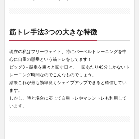
低負荷
なので
怪我し
づらい
2.1.3
筋トレ手法3つの大きな特徴
フォー
ムの意
識を持
現在の私はフリーウェイト、特にバーベルトレーニングを中
ち辛く
慣れる
心に自重の懸垂という筋トレをしてます！
と時間
ビッグ3＋懸垂を粛々と回す日々。一回あたり45分しかないト
がかか
る
レーニング時間なのでこんなものでしょう。
結果これが最も効率良くシェイプアップできると確信してい
2.2
ます。
マシ
ント
しかし、時と場合に応じて自重トレやマシントレも利用して
レー
います。
ニン
グの
特徴
2.2.1
始めや