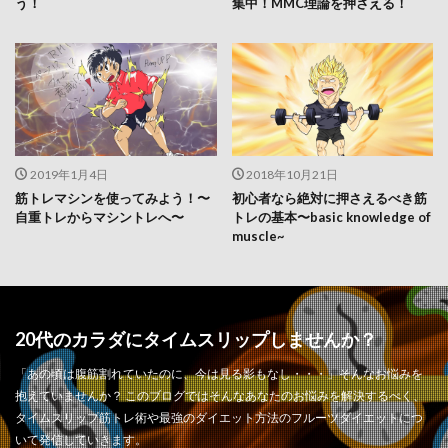
う！
集中！MMC理論を押さえる！
2019年1月4日
2018年10月21日
筋トレマシンを使ってみよう！〜
初心者なら絶対に押さえるべき筋
自重トレからマシントレへ〜
トレの基本〜basic knowledge of
muscle~
20代のカラダにタイムスリップしませんか？
「あの頃は腹筋割れていたのに、今は見る影もなし・・・」そんなお悩みを
抱えていませんか？ このブログではそんなあなたのお悩みを解決するべく、
タイムスリップ筋トレ術や最強のダイエット方法のフルーツダイエットにつ
いて発信していきます。