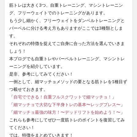
筋トレは大きく3つ、自重トレーニング、マシントレーニン
2
グ、フリーウェイトでのトレーニングがあります。
筋ト
レ手
もう少し細かく、フリーウェイトをダンベルトレーニングと
法3
バーベルに分ける考え方もありますがここでは3種類としま
つの
す。
大き
な特
それぞれの特徴を捉えてご自身に合った方法を選んでいきま
徴
しょう！
2.1
本ブログでも自重トレやバーベルトレーニング、マシントレ
自重
ーニングを紹介しています。
トレ
是非、参考にしてみてください！
ーニ
ング
一例として、細マッチョメソッドの要となる筋トレを1種目ず
の特
つ載せておきます。
徴
「
自宅でできる！自重フルスクワットで細マッチョ！
」
2.1.1
「
細マッチョで大切な下半身トレの基本〜レッグプレス〜
」
場所を
「
細マッチョ最強の味方！〜デッドリフトを始めよう！〜
」
選ばず
始めや
これらも参考にしてぜひ一度筋トレのポイントを復習してみ
すい
てください！
2.1.2
では、特徴をまとめていきます！