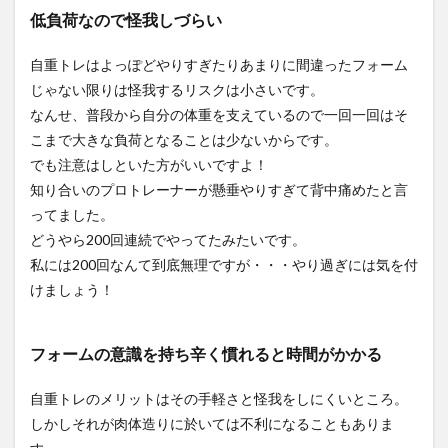
トの
低負荷なので怪我しづらい
特徴
自重トレはよっぽどやりすぎたりあまりに間違ったフォーム
2.3.1
1種目で
じゃない限りは怪我するリスクは小さいです。
多数の
なんせ、普段から自分の体重を支えているので一回一回はそ
筋肉を
こまで大きな負荷となることは少ないからです。
鍛えら
れるの
でも注意はしといた方がいいですよ！
で時間
知り合いのプロトレーナーが懸垂やりすぎて背中痛めたと言
帯効果
が圧倒
ってました。
的
どうやら200回連続でやってたみたいです。
2.3.2
私には200回なんて到底無理ですが・・・やり過ぎには気を付
腹圧を
けましょう！
意識で
きる
2.3.3
フォームの意識を持ち辛く慣れると時間がかかる
怪我予
防や効
自重トレのメリットはその手軽さと怪我をしにくいところ。
果のた
しかしそれが肉体造りに於いては不利になることもありま
めコツ
やフォ