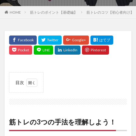
HOME
筋トレのポイント【基礎編】
筋トレのコツ【初心者向け】
目次
1
筋ト
レの
3つ
の手
法を
筋トレの3つの手法を理解しよう！
理解
しよ
う！