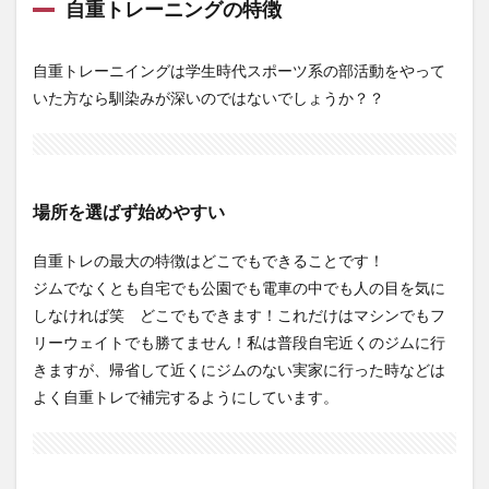
すい
自重トレーニングの特徴
2.2.2
高負荷
自重トレーニイングは学生時代スポーツ系の部活動をやって
を掛け
いた方なら馴染みが深いのではないでしょうか？？
やすい
のに怪
我しづ
らい
2.2.3
場所を選ばず始めやすい
場所が
限定さ
れ習う
自重トレの最大の特徴はどこでもできることです！
必要も
ジムでなくとも自宅でも公園でも電車の中でも人の目を気に
あり1種
目で複
しなければ笑 どこでもできます！これだけはマシンでもフ
数箇所
リーウェイトでも勝てません！私は普段自宅近くのジムに行
を鍛え
きますが、帰省して近くにジムのない実家に行った時などは
られな
い
よく自重トレで補完するようにしています。
2.3
フリ
ーウ
ェイ