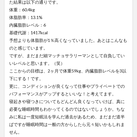
た結果は以下の通りです。
月22
体重：60.4kg
日
体脂肪率：13.1%
（日）
の反省
内臓脂肪レベル：6
2.1
基礎代謝：1417kcal
9月23
予想よりも体脂肪が1％高くなっていました。あとはこんなも
日の
のと感じています。
測定
結果
ですが、まだまだ細マッチョサラリーマンとして自負してい
いレベルと思います。（笑）
2.2
ここからの目標は、2ヶ月で体重59kg、内臓脂肪レベルを3以
9月22
日食
下にする！です。
べた
更に、コンディションが良くなって仕事やプライベートでの
もの
リス
パフォーマンスがアップするといいな！と考えてます。
ト
寝起きや寝つきについてもどんどん良くなっていけば、真に
2.3
必要な睡眠時間もわかってくるのではないでしょうか。ちな
水・
みに私は一度短眠法を学んだ過去があるため、まだまだ道半
その
ばですが睡眠時間は一般の方からしたら元々短いかもしれま
他
せん。
3