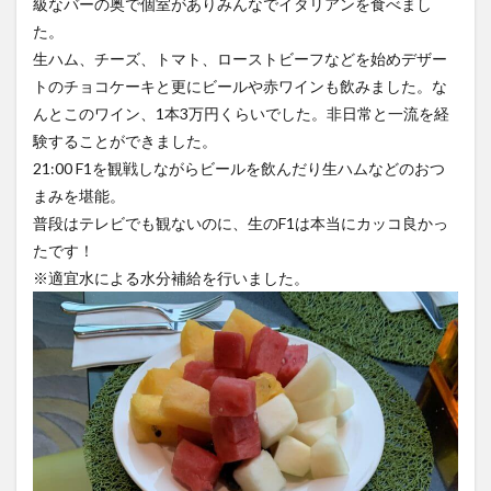
級なバーの奥で個室がありみんなでイタリアンを食べまし
た。
生ハム、チーズ、トマト、ローストビーフなどを始めデザー
トのチョコケーキと更にビールや赤ワインも飲みました。な
んとこのワイン、1本3万円くらいでした。非日常と一流を経
験することができました。
21:00 F1を観戦しながらビールを飲んだり生ハムなどのおつ
まみを堪能。
普段はテレビでも観ないのに、生のF1は本当にカッコ良かっ
たです！
※適宜水による水分補給を行いました。