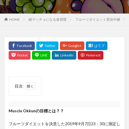
HOME
細マッチョになる食習慣
フルーツダイエット実況中継
目次
1
Muscle
Okkun
の目標
Muscle Okkunの目標とは？？
と
は？？
フルーツダイエットを決意した2019年9月7日23：30に測定し
2
9