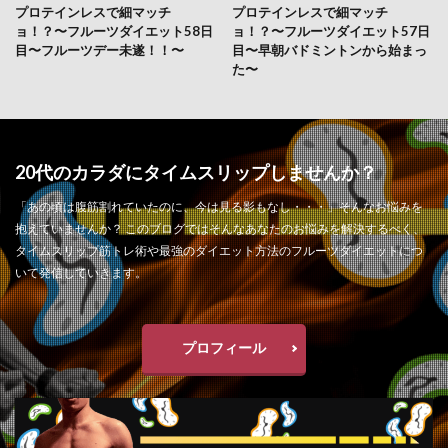
プロテインレスで細マッチ
プロテインレスで細マッチ
ョ！？〜フルーツダイエット58日
ョ！？〜フルーツダイエット57日
目〜フルーツデー未遂！！〜
目〜早朝バドミントンから始まっ
た〜
20代のカラダにタイムスリップしませんか？
「あの頃は腹筋割れていたのに、今は見る影もなし・・・」そんなお悩みを
抱えていませんか？ このブログではそんなあなたのお悩みを解決するべく、
タイムスリップ筋トレ術や最強のダイエット方法のフルーツダイエットにつ
いて発信していきます。
プロフィール