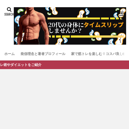
ホーム
発信理念と著者プロフィール
家で筋トレを楽しむ！コスパ良しお
あな