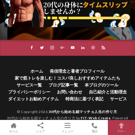
ホーム
発信理念と著者プロフィール
家で筋トレを楽しむ！コスパ良しおすすめアイテムたち
サービス一覧
ブログ記事一覧
本ブログのツール
プライバシーポリシー
お問い合わせ
自己紹介と活動理念
ダイエットお勧めアイテム
特商法に基づく表記
サービス
© Copyright 2026
30代から始める細マッチョ人生の作り方
.
30代から始める細マッチョ人生の作り方 by
FIT-Web Create
. Powered
by
WordPress
.
ホーム
シェア
メニュー
電話
TOPへ