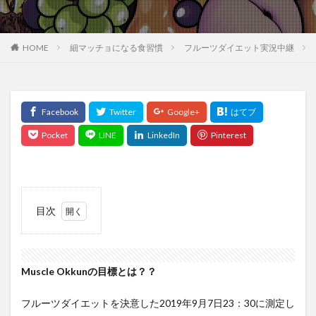
HOME
細マッチョになる食習慣
フルーツダイエット実況中継
目次
1
Muscle
Okkun
の目標
Muscle Okkunの目標とは？？
と
は？？
フルーツダイエットを決意した2019年9月7日23：30に測定し
2
9