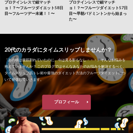
プロテインレスで細マッチ
プロテインレスで細マッチ
ョ！？〜フルーツダイエット58日
ョ！？〜フルーツダイエット57日
目〜フルーツデー未遂！！〜
目〜早朝バドミントンから始まっ
た〜
20代のカラダにタイムスリップしませんか？
「あの頃は腹筋割れていたのに、今は見る影もなし・・・」そんなお悩みを
抱えていませんか？ このブログではそんなあなたのお悩みを解決するべく、
タイムスリップ筋トレ術や最強のダイエット方法のフルーツダイエットにつ
いて発信していきます。
プロフィール