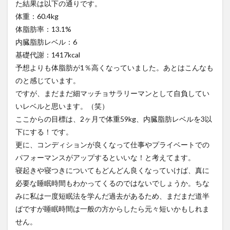
た結果は以下の通りです。
月30
体重：60.4kg
日
体脂肪率：13.1%
（月）
の反省
内臓脂肪レベル：6
2.1
基礎代謝：1417kcal
10月1
予想よりも体脂肪が1％高くなっていました。あとはこんなも
日の
のと感じています。
測定
結果
ですが、まだまだ細マッチョサラリーマンとして自負してい
いレベルと思います。（笑）
2.2
ここからの目標は、2ヶ月で体重59kg、内臓脂肪レベルを3以
9月30
日食
下にする！です。
べた
更に、コンディションが良くなって仕事やプライベートでの
もの
リス
パフォーマンスがアップするといいな！と考えてます。
ト
寝起きや寝つきについてもどんどん良くなっていけば、真に
2.3
必要な睡眠時間もわかってくるのではないでしょうか。ちな
水・
みに私は一度短眠法を学んだ過去があるため、まだまだ道半
その
ばですが睡眠時間は一般の方からしたら元々短いかもしれま
他
せん。
3