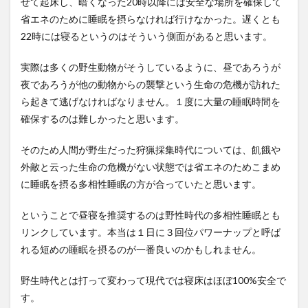
せて起床し、暗くなった20時以降には安全な場所を確保して
省エネのために睡眠を摂らなければ行けなかった。遅くとも
22時には寝るというのはそういう側面があると思います。
実際は多くの野生動物がそうしているように、昼であろうが
夜であろうが他の動物からの襲撃という生命の危機が訪れた
ら起きて逃げなければなりません。１度に大量の睡眠時間を
確保するのは難しかったと思います。
そのため人間が野生だった狩猟採集時代については、飢餓や
外敵と云った生命の危機がない状態では省エネのためこまめ
に睡眠を摂る多相性睡眠の方が合っていたと思います。
ということで昼寝を推奨するのは野性時代の多相性睡眠とも
リンクしています。本当は１日に３回位パワーナップと呼ば
れる短めの睡眠を摂るのが一番良いのかもしれません。
野生時代とは打って変わって現代では寝床はほぼ100%安全で
す。