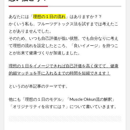
１日
を思
い描
あなたには「
こ
理想の１日の流れ
」はありますか？？
う！
かくいう私も、フルーツデトックス法を試すまでは考えたこ
2
とがありませんでした。
理想の
そのため、いつも自己評価が低い状態。でも自分なりに考え
食生活
て理想の流れを設定したところ、「良いイメージ」を持つこ
と
は？？
とが出来て健康づくりが加速しました。
2.1
理想の１日をイメージできれば自己評価を高く保てて、健康
基準
がわ
的細マッチョを手に入れるまでの時間を短縮できます！
かれ
ば、
というのが本記事のテーマです。
改善
点が
わか
他にも「理想の１日のモデル」「Muscle Okkun流の解釈」
る
「オリジナリティを出すには？」について書いていきます。
2.2
まず
は基
準通