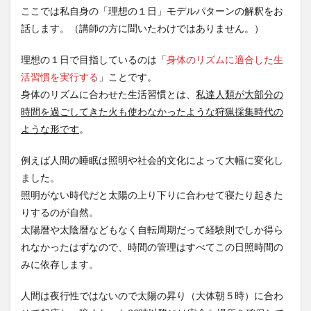
ここでは私自身の「理想の１日」モデルパターンの解釈をお
話します。（講師の方に聞いたわけではありません。）
理想の１日で目指しているのは「
身体のリズムに適合した生
活習慣を実行する
」ことです。
身体のリズムに合わせた生活習慣とは、
私達人類が大部分の
時間を過ごしてきた火も使わなかったような狩猟採集時代の
ような形です
。
例えば人間の睡眠は照明や社会的文化によって大幅に変化し
ました。
照明がない時代だと太陽の上り下りに合わせて寝たり起きた
りするのが自然。
太陽暦や太陰暦などもなく自転周期だって経験則でしか得ら
れなかったはずなので、時間の管理はすべてこの日照時間の
みに依存します。
人間は夜行性ではないので太陽の昇り（大体朝５時）に合わ