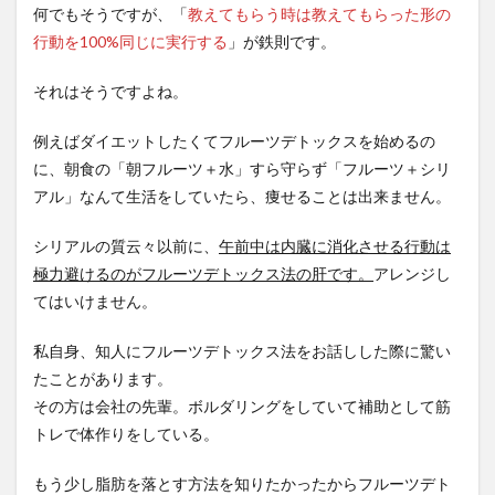
何でもそうですが、「
教えてもらう時は教えてもらった形の
行動を100%同じに実行する
」が鉄則です。
それはそうですよね。
例えばダイエットしたくてフルーツデトックスを始めるの
に、朝食の「朝フルーツ＋水」すら守らず「フルーツ＋シリ
アル」なんて生活をしていたら、痩せることは出来ません。
シリアルの質云々以前に、
午前中は内臓に消化させる行動は
極力避けるのがフルーツデトックス法の肝です。
アレンジし
てはいけません。
私自身、知人にフルーツデトックス法をお話しした際に驚い
たことがあります。
その方は会社の先輩。ボルダリングをしていて補助として筋
トレで体作りをしている。
もう少し脂肪を落とす方法を知りたかったからフルーツデト