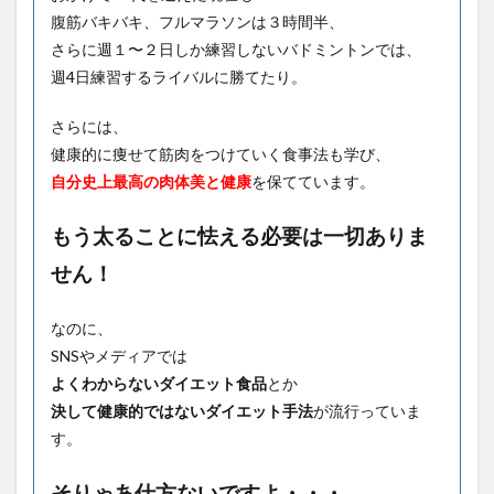
腹筋バキバキ、フルマラソンは３時間半、
さらに週１〜２日しか練習しないバドミントンでは、
週4日練習するライバルに勝てたり。
さらには、
健康的に痩せて筋肉をつけていく食事法も学び、
自分史上最高の肉体美と健康
を保てています。
もう太ることに怯える必要は一切ありま
せん！
なのに、
SNSやメディアでは
よくわからないダイエット食品
とか
決して健康的ではないダイエット手法
が流行っていま
す。
そりゃあ仕方ないですよ・・・。