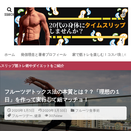
ホーム
発信理念と著者プロフィール
家で筋トレを楽しむ！コスパ良しお
イエットをご紹介
フルーツデトックス法の本質とは？？「理想の１
日」を作って実行して細マッチョ！
2020年1月5日
2020年1月10日
フルーツ食事術
フルーツデー
,
健康
307view