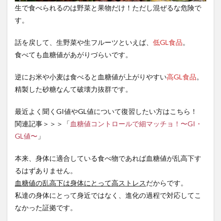
生で食べられるのは野菜と果物だけ！ただし混ぜるな危険で
す。
話を戻して、生野菜や生フルーツといえば、
低GL食品
。
食べても血糖値があがりづらいです。
逆にお米や小麦は食べると血糖値が上がりやすい
高GL食品
。
精製した砂糖なんて破壊力抜群です。
最近よく聞くGI値やGL値について復習したい方はこちら！
関連記事＞＞＞「
血糖値コントロールで細マッチョ！〜GI・
GL値〜
」
本来、身体に適合している食べ物であれば血糖値が乱高下す
るはずありません。
血糖値の乱高下は身体にとって高ストレス
だからです。
私達の身体にとって身近ではなく、進化の過程で対応してこ
なかった証拠です。