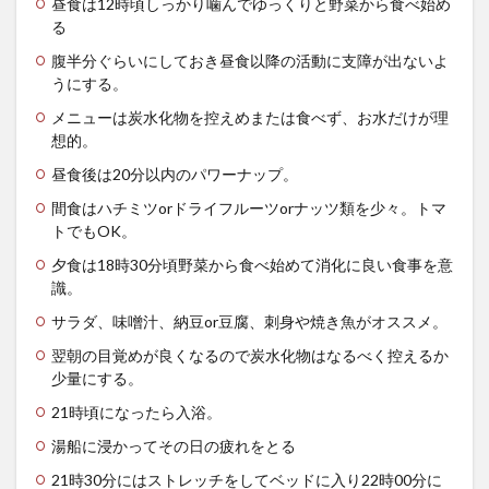
昼食は12時頃しっかり噛んでゆっくりと野菜から食べ始め
理想
る
の１
日を
腹半分ぐらいにしておき昼食以降の活動に支障が出ないよ
作っ
うにする。
て実
行し
メニューは炭水化物を控えめまたは食べず、お水だけが理
てみ
想的。
よ
う！
昼食後は20分以内のパワーナップ。
間食はハチミツorドライフルーツorナッツ類を少々。トマ
トでもOK。
夕食は18時30分頃野菜から食べ始めて消化に良い食事を意
識。
サラダ、味噌汁、納豆or豆腐、刺身や焼き魚がオススメ。
翌朝の目覚めが良くなるので炭水化物はなるべく控えるか
少量にする。
21時頃になったら入浴。
湯船に浸かってその日の疲れをとる
21時30分にはストレッチをしてベッドに入り22時00分に