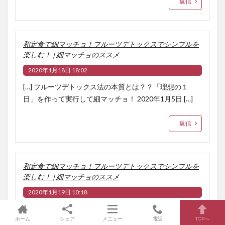
返信
和定食で細マッチョ！フルーツデトックスでシンプルを
楽しむ！ | 細マッチョのススメ
2020年1月18日 18:02
[…] フルーツデトックス法の本質とは？？「理想の１
日」を作って実行して細マッチョ！ 2020年1月5日 […]
返信
和定食で細マッチョ！フルーツデトックスでシンプルを
楽しむ！ | 細マッチョのススメ
2020年1月19日 10:18
[…] 連記事>>>「フルーツデトックス法の本質とは？？
ホーム
シェア
メニュー
電話
TOPへ
『理想の１日』を作って実行して細マッチョ！」 […]