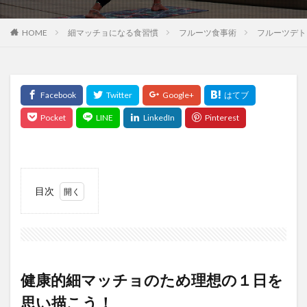
HOME
細マッチョになる食習慣
フルーツ食事術
フルーツデト
目次
1
健康
的細
マッ
チョ
のた
健康的細マッチョのため理想の１日を
め理
想の
思い描こう！