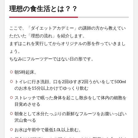
りに
理想の食生活とは？？
行
動！
自分
の生
ここで、「ダイエットアカデミー」の講師の方から教えてい
活に
ただいた「理想の流れ」を紹介します。
適応
まずはこれを実行してからオリジナルの形を作っていきまし
させ
るの
ょう。
はそ
ちなみにフルーツデーではない日の形です。
の後
で！
朝5時起床。
2.3
トイレに行き洗顔、口を2回ゆすぎ2回うがいをして500ml
「理
想の
のお水を15分以上かけてゆっくり飲む
１
ストレッチで眠った身体を起こし散歩をして体内の細胞を
日」
目覚めさせる
に対
する
朝食として水分たっぷりの新鮮なフルーツをお腹いっぱい
理解
沢山食べる
と考
察
お水は午前中で最低1.0L以上飲む。
3